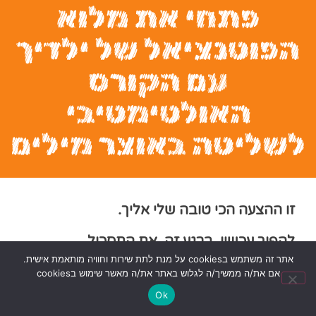
פתחי את מלוא
הפוטנציאל של ילדיך
עם הקורס
האולטימטיבי
לשליטה באוצר מילים
זו ההצעה הכי טובה שלי אליך.
להפוך עכשיו, ברגע זה, את התסכול
אתר זה משתמש בcookies על מנת לתת שירות וחוויה מותאמת אישית.
והחששות לחוזק והזדמנות חדשה.
כי אף
אם את/ה ממשיך/ה לגלוש באתר את/ה מאשר שימוש בcookies
אחד חוץ ממך לא יכול ליצור סביבת אנגלית
Ok
מיטבית עבור הילדים שלך.