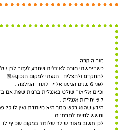
במקום שכייף ללמוד מצליחי
יותר ומגיעים להישגים
מור היקרה
כשחיפשתי מורה לאנגלית שתדע לעזור לבן שלי
להתקדם ולהצליח , הגעתי למקום הנכון🙏🏼
לפני 6 שנים הגיענו אלייך לאחר המלצה .
וכיום אליאור שולט באנגלית ברמת שפת אם ב
ל 5 יחידות אנגלית .
הידע שהוא רכש ממך היא מיוחדת ואין לו כל פ
וחשש לגשת למבחנים.
לכן חשוב מאוד שילד שלומד במקום שכייף לו