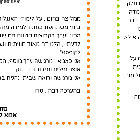
מחוץ
 חלק
מדה
ממליצה בחום , על לימודי האנגלי
 כבר
ביתי משתתפת בחוג הלמידה מזה ש
החוג נערך בקבוצות קטנות ממויינו
יא לא
לדעתי , הלמידה מאוד חוויתית ונע
לקופסא".
 על
אני כאמא , מרגישה ערך מוסף, הק
ית,
אוצר מילים וחידוד הדקדוק.
ל מור
אני מרגישה ורואה שביתי נהנית בח
בהערכה רבה , סוזן
ה
סוז
אמא לב