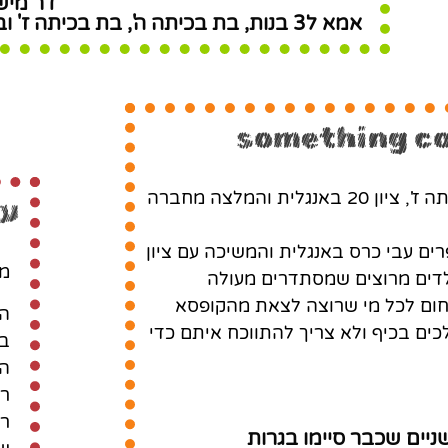
דר מיש
אמא ל3 בנות, בת בכיתה ה', בת בכיתה ז' ובת שסיימה בגרות בכיתה ט' בהנחייתי
something co
לפני 7 שנים הגעתי אל מור עם בתי הגדולה בכיתה ז', ציון 20 באנגלית והמלצה מחברה
ער
ם עבי כרס באנגלית והמשיכה עם ציון
ממ
חר 7 שנים ושלושה ילדים מרוצים שמסתדרים מעולה
בחום לכל מי שרוצה לצאת מהקופסא
הב
כים בכיף ולא צריך להתווכח איתם כדי
בש
הא
רא
רק